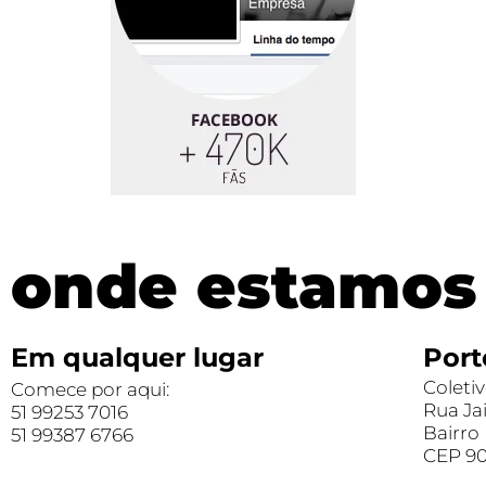
onde estamos
Em qualquer lugar
Port
Coletiv
Comece por aqui:
Rua Ja
51 99253 7016
Bairro
51 99387 6766
CEP 9