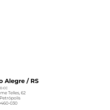
o Alegre / RS
o.cc
ime Telles, 62
 Petrópolis
0460-030