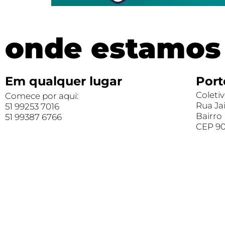
onde estamos
Em qualquer lugar
Port
Coletiv
Comece por aqui:
Rua Ja
51 99253 7016
Bairro
51 99387 6766
CEP 9