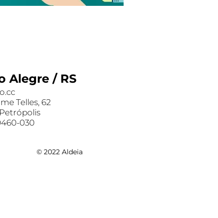
o Alegre / RS
o.cc
ime Telles, 62
 Petrópolis
0460-030
© 2022 Aldeia