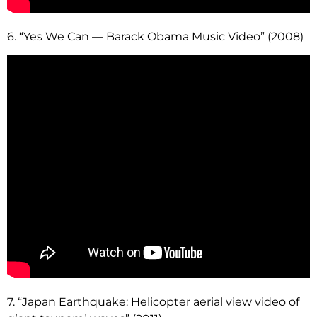
6. “Yes We Can — Barack Obama Music Video” (2008)
7. “Japan Earthquake: Helicopter aerial view video of