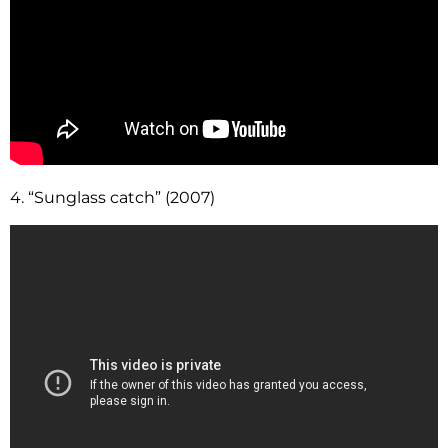
4. “Sunglass catch” (2007)